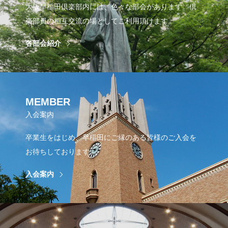
大阪早稲田倶楽部内には、色々な部会があります。倶
楽部員の相互交流の場としてご利用頂けます。
各部会紹介
MEMBER
入会案内
卒業生をはじめ、早稲田にご縁のある皆様のご入会を
お待ちしております。
入会案内