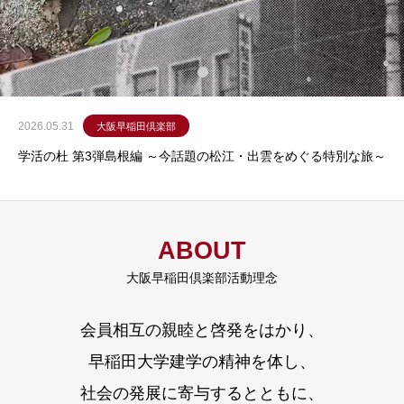
稲
⾨
会
を
代
表
す
る
伝
統
あ
る
組
織
2026.05.31
大阪早稲田倶楽部
学活の杜 第3弾島根編 ～今話題の松江・出雲をめぐる特別な旅～
ABOUT
大阪早稲田倶楽部活動理念
会員相互の親睦と啓発をはかり、
早稲田大学建学の精神を体し、
社会の発展に寄与するとともに、