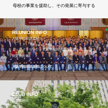
母校の事業を援助し、その発展に寄与する
REUNION INFO
大阪早稲田倶楽部
トップメッセージ、大阪早稲田倶楽部変遷、役員、年
間定例行事
大阪早稲田倶楽部について
CLUB INFO
各部会紹介