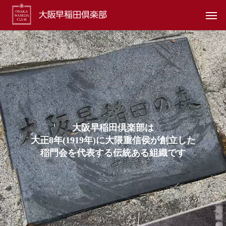
⼤
阪
早
稲
⽥
倶
楽
部
は
⼤
正
8
年
(
1
9
1
9
年
)
に
⼤
隈
重
信
侯
が
創
⽴
し
た
稲
⾨
会
を
代
表
す
る
伝
統
あ
る
組
織
で
す
⼤
正
8
年
(
1
9
1
9
年
)
創
⽴