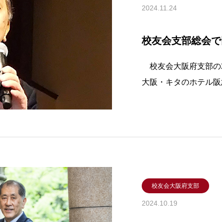
2024.11.24
校友会支部総会で
校友会大阪府支部の20
大阪・キタのホテル阪
愛治総長が「世界人類
0周年記念事業への道
には107人が出席。
治
校友会大阪府支部
2024.10.19