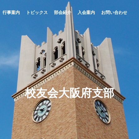
行事案内
トピックス
部会紹介
入会案内
お問い合わせ
ーラム
大阪早稲田倶楽部
談会
大阪早稲田稲雲俳句会
ゴルフ部
写真部
関⻄演劇⽂化
校友会大阪府支部
ラム 講演会「One Pl
学活の杜 第3弾島根編 ～今話
フジワラ・テ
大阪早稲田合唱団
,One Ocean 海の流れが
題の松江・出雲をめぐる特別
ール
 INFO
CLUB INFO
MEMBE
の」
な旅～
楽部
各部会紹介
入会案内