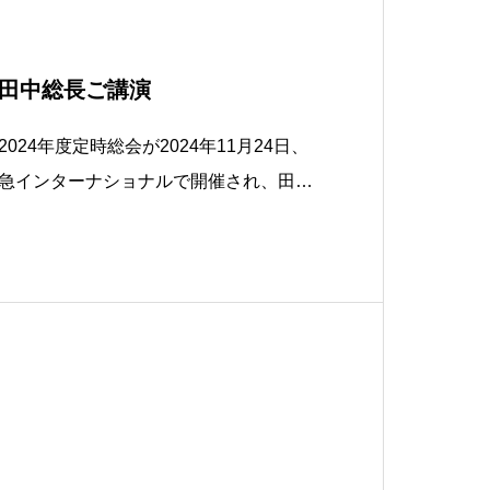
田中総長ご講演
24年度定時総会が2024年11月24日、
急インターナショナルで開催され、田中
に貢献する人材を育てる早稲田～創立15
筋」のテーマで講演されました。 総会
来賓に田中総長のほか校友会本部の廣瀬進