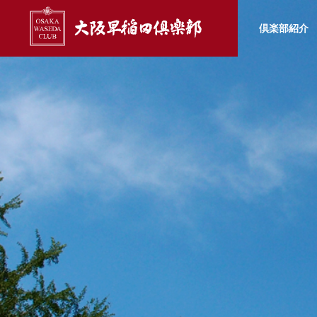
倶楽部紹介
早稲田大学
Wフォ
大阪早稲田史
TOPICS
CLUB INFO
ABOUT
青年部会
トピックス
部会紹介
倶楽部紹介
山仲秋
【ご案内】2026年11月28日
Ｗフォー
大阪早稲女会
(土) オール早慶戦 甲子園開催
anet 
REUNION
運ぶも
大阪早稲田倶