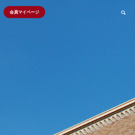
会員マイページ
大阪早稲田倶楽部
Wフォーラム
食べ歩き会
研究会
てくてくハイキング
2026年度 大阪早稲田倶楽部定
Ｗフォーラム 
ニススク
時総会
ィア活動
R
ARCHIVE
会報誌アーカイブ