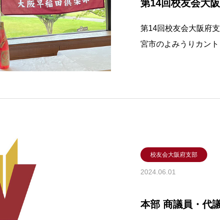
第14回校友会大
第14回校友会大阪府
宮市のよみうりカント
楽部の会員を中心に校
秋元敬典さん（平12年
た。昼間の気温が30
校友会大阪府支部
2024.06.01
本部 商議員・代議