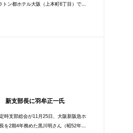
ェラトン都ホテル大阪（上本町6丁目）で1
されました。コロナ禍を終えて心おきなく
過ごしました。 大阪早稲田摂陵高OG
ばち会」による演奏で開会。迫力ある校
 新支部長に羽牟正一氏
時支部総会が11月25日、大阪新阪急ホ
長を2期4年務めた黒川明さん（昭52年政