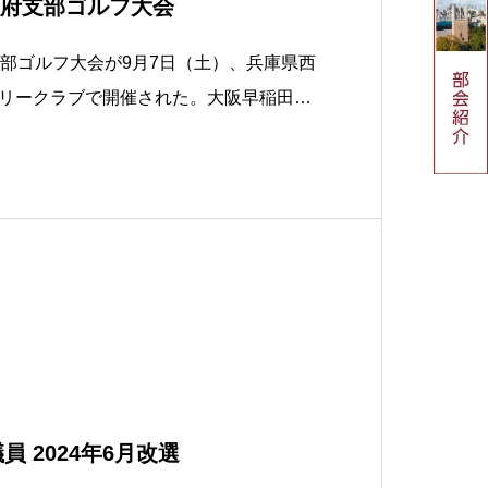
阪府支部ゴルフ大会
支部ゴルフ大会が9月7日（土）、兵庫県西
リークラブで開催された。大阪早稲田倶
友ら32人が参加。Wペリア方式で競い、
商）がグロス84、ネット70.8で初優勝し
度を超える残暑厳しい天候の下、参加者た
員 2024年6月改選