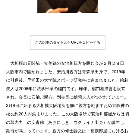
この記事のタイトルとURLをコピーする
大相撲の元関脇・安美錦の安治川親方を囲む会が２月２８日、
大阪市内で開かれました。安治川親方は青森県出身で、2019年
に引退後、早稲田の大学院スポーツ研究科に進まれました。絵莉
夫人は2006年に法学部卒の稲門です。昨年、稲門相撲會を設立
され、会長に安治川親方、副会長に絵莉夫人がつかれています。
3月9日に始まる大相撲大阪場所を前に親方を励ますため京阪神の
校友約20人が集まりました。この大阪場所で安治川部屋からは初
の幕内力士の安青錦（あおにしき ウクライナ出身）が誕生し、
期待が高まっています。親方の修士論文は「相撲部屋におけるお