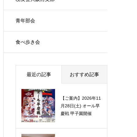
青年部会
食べ歩き会
最近の記事
おすすめ記事
【ご案内】2026年11
倶楽部新副理事長に
月28日(土) オール早
３氏
慶戦 甲子園開催