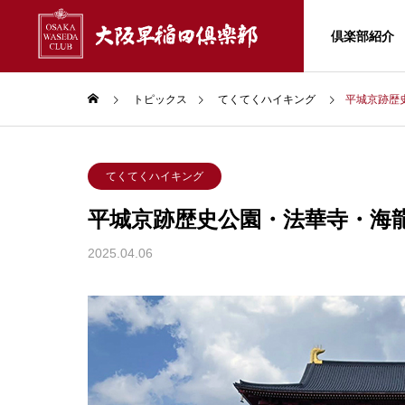
倶楽部紹介
トピックス
てくてくハイキング
平城京跡歴
早稲田大学
Wフォ
大阪早稲田史
てくてくハイキング
平城京跡歴史公園・法華寺・海
TOPICS
CLUB INFO
ABOUT
青年部会
トピックス
2025.04.06
部会紹介
倶楽部紹介
山仲秋
【ご案内】2026年11月28日
Ｗフォー
大阪早稲女会
(土) オール早慶戦 甲子園開催
anet 
REUNION
運ぶも
大阪早稲田倶