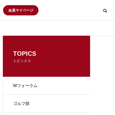
会員マイページ
大阪早稲田倶楽部
Wフォーラム
食べ歩き会
TOPICS
トピックス
研究会
てくてくハイキング
Wフォーラム
2026年度 大阪早稲田倶楽部定
Ｗフォーラム 
ニススク
時総会
ィア活動
R
ARCHIVE
ゴルフ部
会報誌アーカイブ