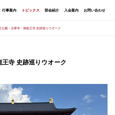
行事案内
トピックス
部会紹介
入会案内
お問い合わせ
史公園・法華寺・海龍王寺 史跡巡りウオーク
ーラム
大阪早稲田倶楽部
談会
大阪早稲田稲雲俳句会
ゴルフ部
龍王寺 史跡巡りウオーク
写真部
関⻄演劇⽂化
ラム 講演会「One Pl
学活の杜 第3弾島根編 ～今話
フジワラ・テ
大阪早稲田合唱団
,One Ocean 海の流れが
題の松江・出雲をめぐる特別
ール
 INFO
CLUB INFO
MEMBE
の」
な旅～
楽部
各部会紹介
入会案内