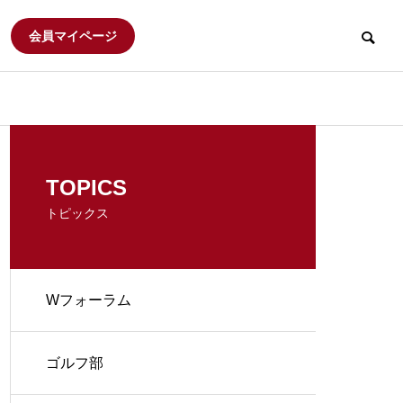
会員マイページ
大阪早稲田倶楽部
Wフォーラム
食べ歩き会
TOPICS
トピックス
研究会
てくてくハイキング
Wフォーラム
2026年度 大阪早稲田倶楽部定
Ｗフォーラム 
ニススク
時総会
ィア活動
R
ARCHIVE
ゴルフ部
会報誌アーカイブ