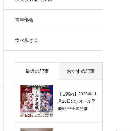
青年部会
食べ歩き会
最近の記事
おすすめ記事
【ご案内】2026年11
倶楽部新副理事長に
月28日(土) オール早
３氏
慶戦 甲子園開催