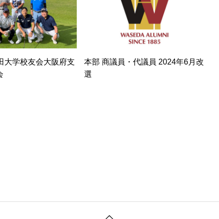
稲田大学校友会大阪府支
本部 商議員・代議員 2024年6月改
会
選