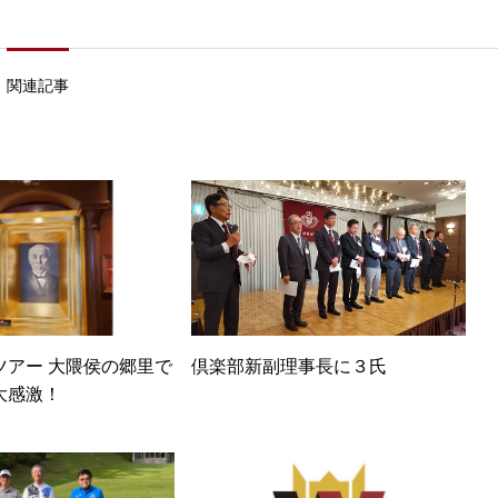
関連記事
ツアー 大隈侯の郷里で
倶楽部新副理事長に３氏
大感激！