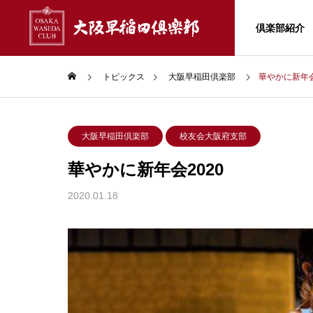
倶楽部紹介
トピックス
大阪早稲田倶楽部
華やかに新年会
早稲田大学
Wフォ
大阪早稲田史
大阪早稲田倶楽部
校友会大阪府支部
華やかに新年会2020
TOPICS
CLUB INFO
ABOUT
青年部会
トピックス
2020.01.18
部会紹介
倶楽部紹介
山仲秋
【ご案内】2026年11月28日
Ｗフォー
大阪早稲女会
(土) オール早慶戦 甲子園開催
anet 
REUNION
運ぶも
大阪早稲田倶