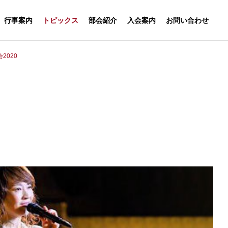
行事案内
トピックス
部会紹介
入会案内
お問い合わせ
2020
ーラム
大阪早稲田倶楽部
談会
大阪早稲田稲雲俳句会
ゴルフ部
写真部
関⻄演劇⽂化
ラム 講演会「One Pl
学活の杜 第3弾島根編 ～今話
フジワラ・テ
大阪早稲田合唱団
,One Ocean 海の流れが
題の松江・出雲をめぐる特別
ール
 INFO
CLUB INFO
MEMBE
の」
な旅～
楽部
各部会紹介
入会案内