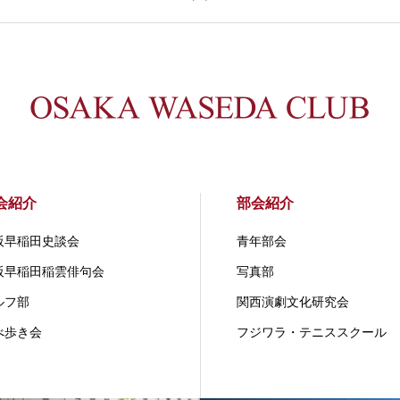
会紹介
部会紹介
阪早稲田史談会
青年部会
阪早稲田稲雲俳句会
写真部
ルフ部
関⻄演劇⽂化研究会
べ歩き会
フジワラ・テニススクール